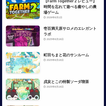
【Farm Together 2 レビュー】
時間を忘れて遊べる癒やしの農
場ゲーム
2026年6月1日
壱百満天原サロメのエレガント
ラボ
2025年6月16日
町田ちまと花のサンルーム
2025年6月16日
戌亥とこの特製ソーダ喫茶
2025年6月16日