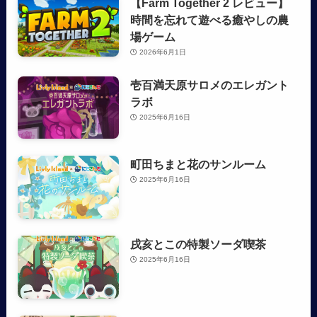
【Farm Together 2 レビュー】
時間を忘れて遊べる癒やしの農
場ゲーム
2026年6月1日
壱百満天原サロメのエレガント
ラボ
2025年6月16日
町田ちまと花のサンルーム
2025年6月16日
戌亥とこの特製ソーダ喫茶
2025年6月16日