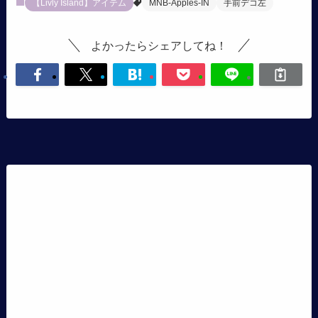
【Livly Island】アイテム
MNB-Apples-IN
手前デコ左
よかったらシェアしてね！