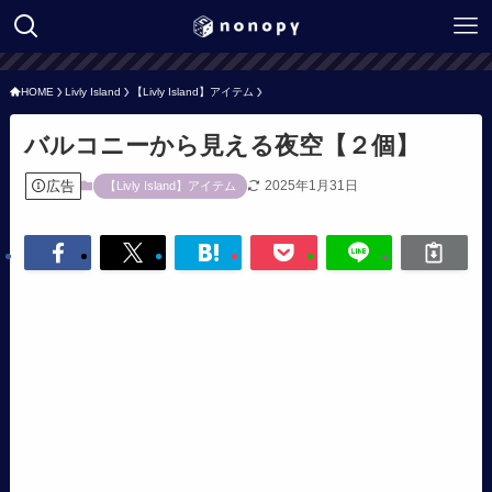
HOME
Livly Island
【Livly Island】アイテム
バルコニーから見える夜空【２個】
広告
2025年1月31日
【Livly Island】アイテム