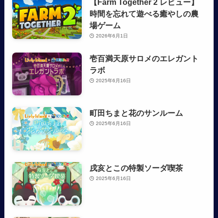
【Farm Together 2 レビュー】
時間を忘れて遊べる癒やしの農
場ゲーム
2026年6月1日
壱百満天原サロメのエレガント
ラボ
2025年6月16日
町田ちまと花のサンルーム
2025年6月16日
戌亥とこの特製ソーダ喫茶
2025年6月16日