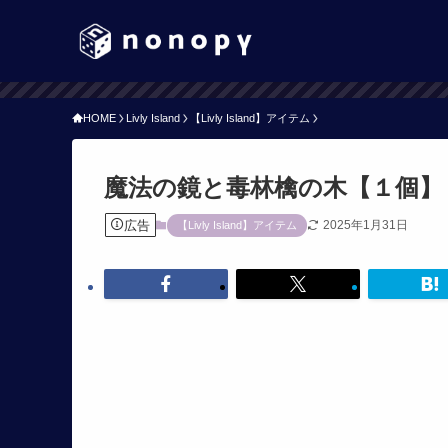
HOME
Livly Island
【Livly Island】アイテム
魔法の鏡と毒林檎の木【１個】
広告
2025年1月31日
【Livly Island】アイテム