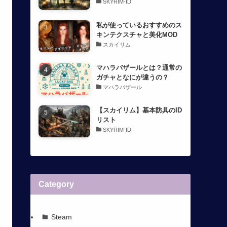
SKYRIM-ID
私が使っているおすすめのス
キンテクスチャと美化MOD
スカイリム
マハラバザールとは？通常の
ガチャとなにが違うの？
マハラバザール
【スカイリム】基本防具のID
リスト
SKYRIM-ID
Category
Steam