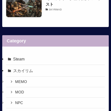
スト
SKYRIM-ID
Category
Steam
スカイリム
MEMO
MOD
NPC