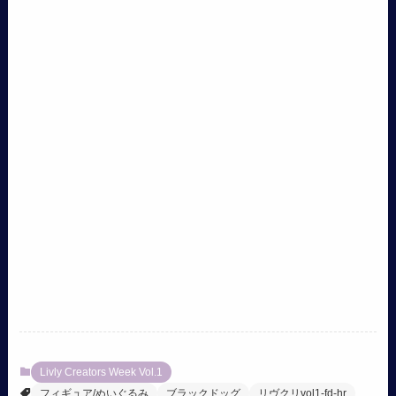
Livly Creators Week Vol.1
フィギュア/ぬいぐるみ
ブラックドッグ
リヴクリvol1-fd-hr