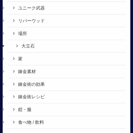
ユニーク武器
リバーウッド
場所
大立石
家
錬金素材
錬金術の効果
錬金術レシピ
鎧・服
食べ物 / 飲料