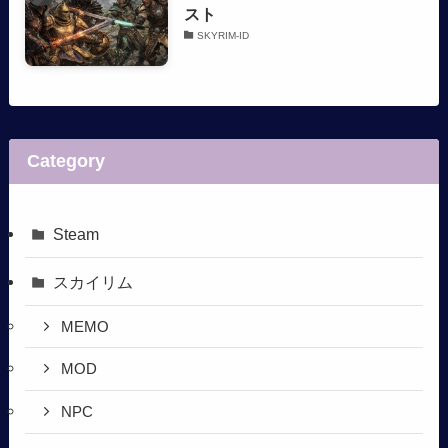
スト
SKYRIM-ID
Category
Steam
スカイリム
MEMO
MOD
NPC