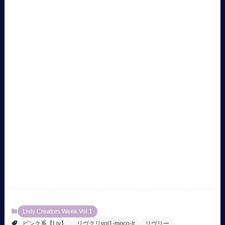
Livly Creators Week Vol.1
ピンク系【Liv】
リヴクリvol1-moco-lr
リヴリー