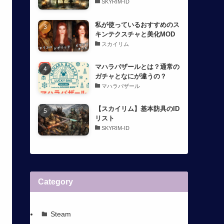
SKYRIM-ID
私が使っているおすすめのス
キンテクスチャと美化MOD
スカイリム
マハラバザールとは？通常の
ガチャとなにが違うの？
マハラバザール
【スカイリム】基本防具のID
リスト
SKYRIM-ID
Category
Steam