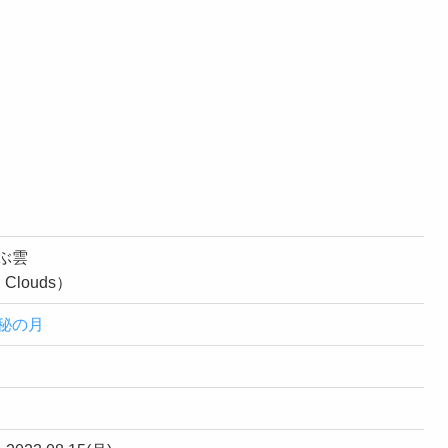
ぶ雲
ng Clouds）
秘の月