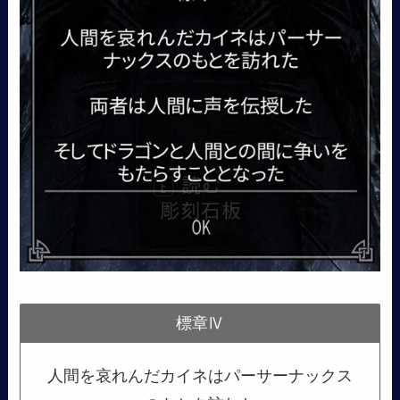
標章Ⅳ
人間を哀れんだカイネはパーサーナックス