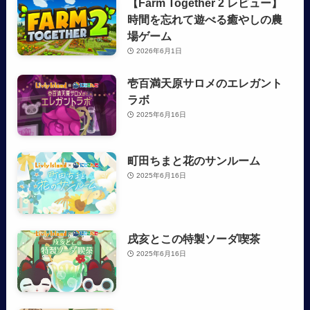
【Farm Together 2 レビュー】
時間を忘れて遊べる癒やしの農
場ゲーム
2026年6月1日
壱百満天原サロメのエレガント
ラボ
2025年6月16日
町田ちまと花のサンルーム
2025年6月16日
戌亥とこの特製ソーダ喫茶
2025年6月16日