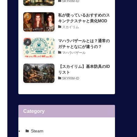
SKYRIM-ID
私が使っているおすすめのス
キンテクスチャと美化MOD
スカイリム
マハラバザールとは？通常の
ガチャとなにが違うの？
マハラバザール
【スカイリム】基本防具のID
リスト
SKYRIM-ID
Category
Steam