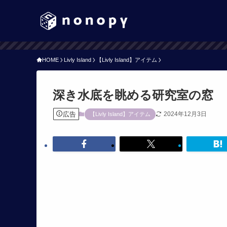
HOME
Livly Island
【Livly Island】アイテム
深き水底を眺める研究室の窓
広告
2024年12月3日
【Livly Island】アイテム