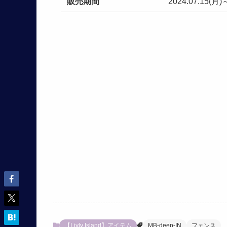
販売期間
2024.07.15(月)
【Livly Island】アイテム
MB-deep-IN
フェンス