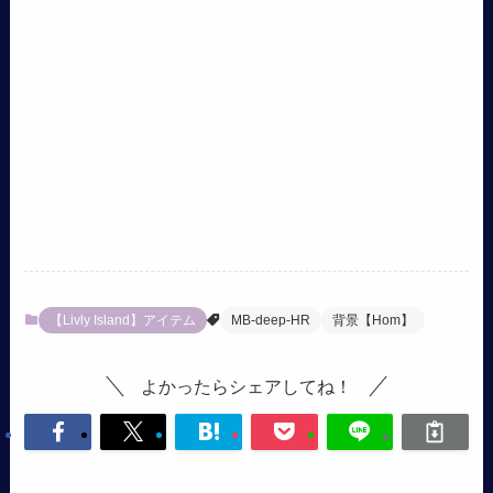
【Livly Island】アイテム
MB-deep-HR
背景【Hom】
よかったらシェアしてね！