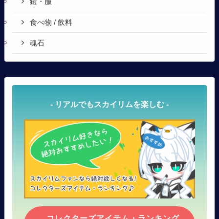
鎧・服
食べ物 / 飲料
魂石
- リアルでもスカイリムを楽しむ -
コレクターズアイテム・ランキング