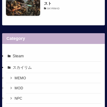
スト
SKYRIM-ID
Category
Steam
スカイリム
MEMO
MOD
NPC