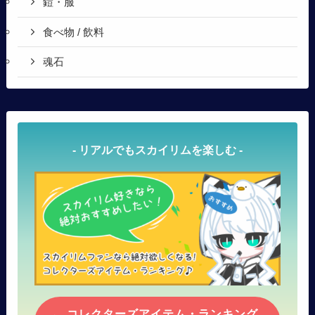
鎧・服
食べ物 / 飲料
魂石
- リアルでもスカイリムを楽しむ -
コレクターズアイテム・ランキング