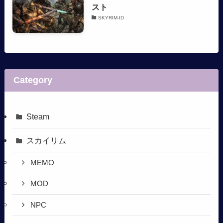
スト
SKYRIM-ID
Category
Steam
スカイリム
MEMO
MOD
NPC