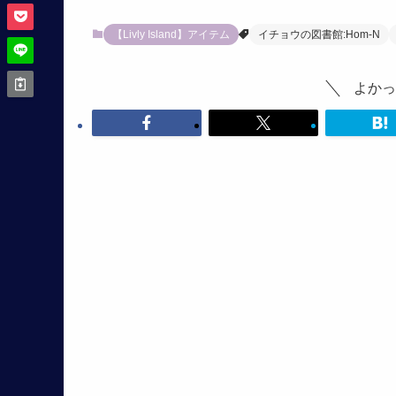
【Livly Island】アイテム
イチョウの図書館:Hom-N
よかっ