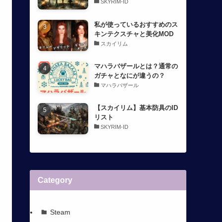
SKYRIM-ID
私が使っているおすすめのス
キンテクスチャと美化MOD
スカイリム
マハラバザールとは？通常の
ガチャとなにが違うの？
マハラバザール
【スカイリム】基本防具のID
リスト
SKYRIM-ID
Category
Steam