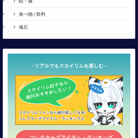
鎧・服
食べ物 / 飲料
魂石
- リアルでもスカイリムを楽しむ -
コレクターズアイテム・ランキング