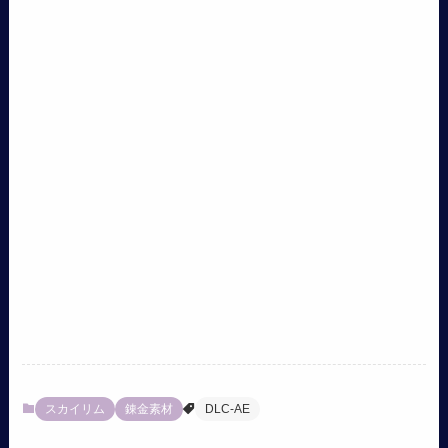
スカイリム
錬金素材
DLC-AE